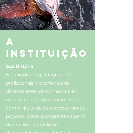
SOBRE
A
INSTITUIÇÃo
Sua História
No ano de 2009, um grupo de
profissionais provenientes de
diversas áreas do conhecimento
uniu-se para fundar uma entidade
com o intuito de desenvolver novos
projetos, ideias e programas a partir
de um novo modelo de
desenvolvimento sustentável e